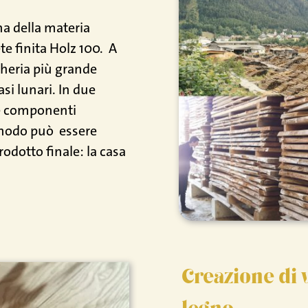
na della materia
te finita Holz 100.
A
heria più grande
asi lunari. In due
le componenti
 modo può
essere
rodotto finale: la casa
Creazione di 