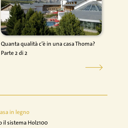
Quanta qualità c’è in una casa Thoma?
Il no
Parte 2 di 2
casa in legno
o il sistema Holz100