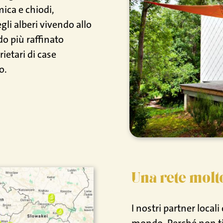
ica e chiodi,
li alberi vivendo allo
o più raffinato
ietari di case
o.
Una rete molt
I nostri partner local
mondo. Perché non ti 