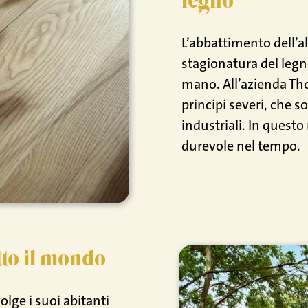
legno
L’abbattimento dell’
stagionatura del legn
mano. All’azienda Tho
principi severi, che s
industriali. In quest
durevole nel tempo.
tto il mondo
lge i suoi abitanti