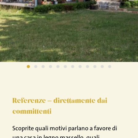
mania
Referenze – direttamente dai
committenti
Scoprite quali motivi parlano a favore di
una casa in legno massello, quali