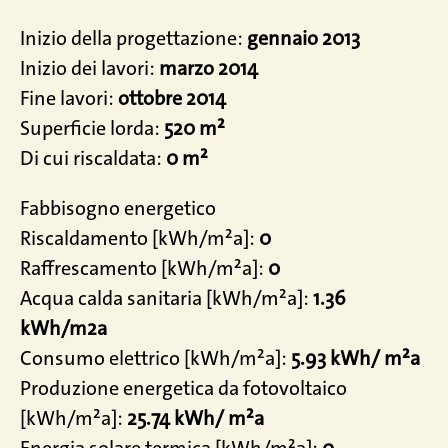
Inizio della progettazione:
gennaio 2013
Inizio dei lavori:
marzo 2014
Fine lavori:
ottobre 2014
Superficie lorda:
520 m²
Di cui riscaldata:
0 m²
Fabbisogno energetico
Riscaldamento [kWh/m²a]:
0
Raffrescamento [kWh/m²a]:
0
Acqua calda sanitaria [kWh/m²a]:
1.36
kWh/m2a
Consumo elettrico [kWh/m²a]:
5.93 kWh/ m²a
Produzione energetica da fotovoltaico
[kWh/m²a]:
25.74 kWh/ m²a
Energia solare termica [kWh/m²a]:
0