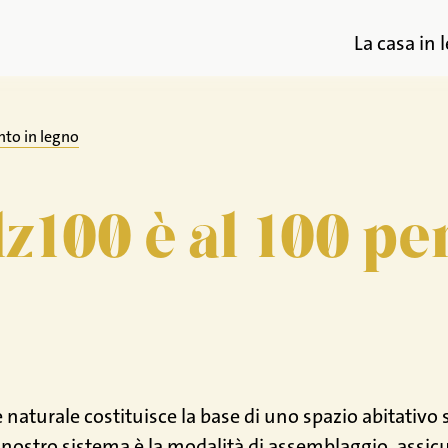
La casa in 
nto in legno
lz100 è al 100 pe
aturale costituisce la base di uno spazio abitativo 
 nostro sistema è la modalità di assemblaggio, assicur