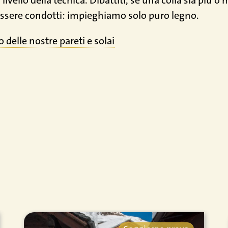
livello della tecnica. Dibattiti, se una colla sia più o
ssere condotti: impieghiamo solo puro legno.
 delle nostre pareti e solai