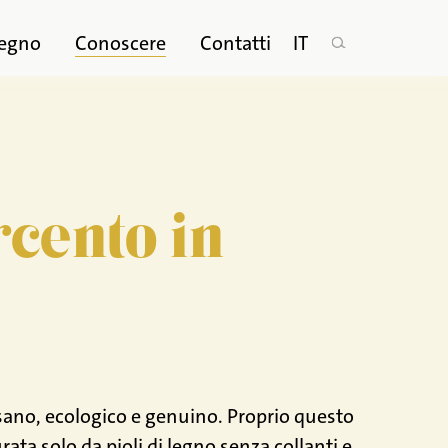
legno
Conoscere
Contatti
IT
rcento in
sano, ecologico e genuino. Proprio questo
ata solo da pioli di legno senza collanti e