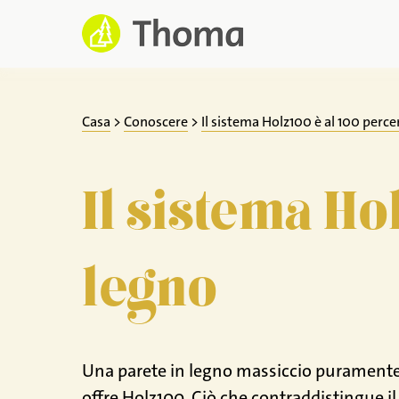
Zum
Inhalt
springen
Casa
>
Conoscere
>
Il sistema Holz100 è al 100 perce
Il sistema Ho
legno
Una parete in legno massiccio puramente n
offre Holz100. Ciò che contraddistingue il