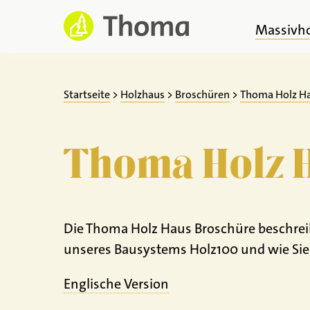
Zum
Inhalt
Massivh
springen
Startseite
>
Holzhaus
>
Broschüren
>
Thoma Holz H
Thoma Holz 
Die Thoma Holz Haus Broschüre beschreib
unseres Bausystems Holz100 und wie Si
Englische Version