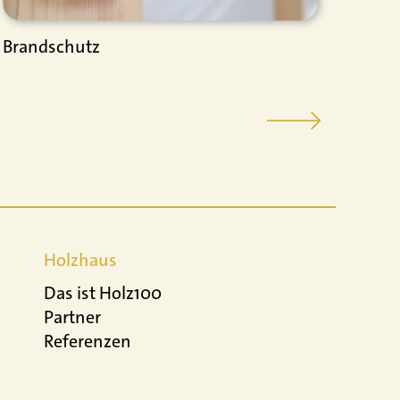
Brandschutz
Natü
Holzhaus
Das ist Holz100
Partner
Referenzen