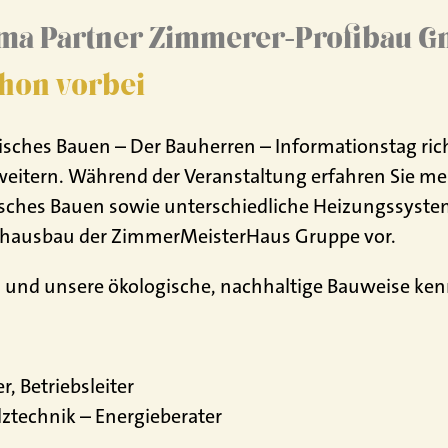
oma Partner Zimmerer-Profibau 
chon vorbei
hes Bauen – Der Bauherren – Informationstag richte
weitern. Während der Veranstaltung erfahren Sie m
sches Bauen sowie unterschiedliche Heizungssystem
lzhausbau der ZimmerMeisterHaus Gruppe vor.
s und unsere ökologische, nachhaltige Bauweise ke
, Betriebsleiter
olztechnik – Energieberater