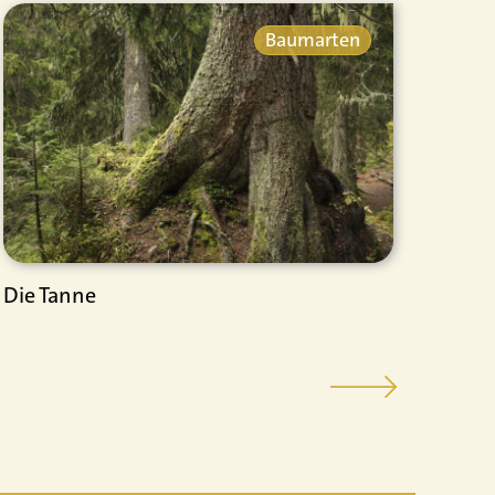
Baumarten
Die Tanne
Die 