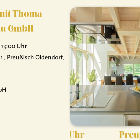
 mit Thoma
au GmbH
- 13:00 Uhr
1 , Preußisch Oldendorf,
bH
r - 13:00 Uhr
Preußisch O