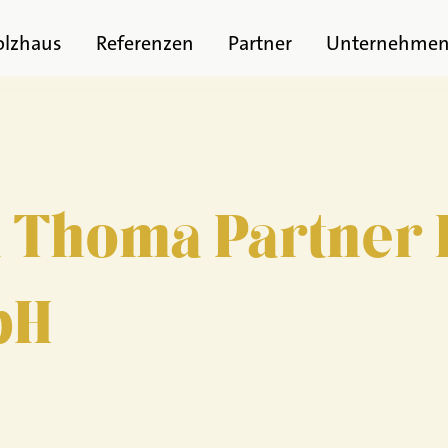
olzhaus
Referenzen
Partner
Unternehme
 Thoma Partner 
bH