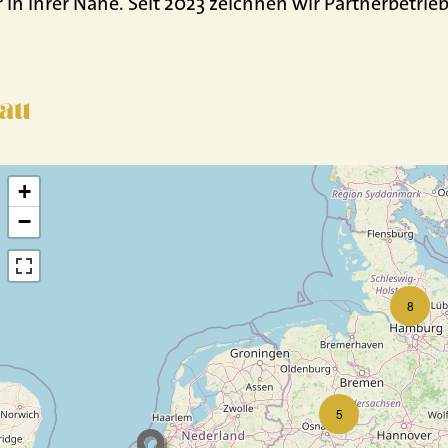
in Ihrer Nähe. Seit 2023 zeichnen wir Partnerbetrie
bau
+
−
8
5