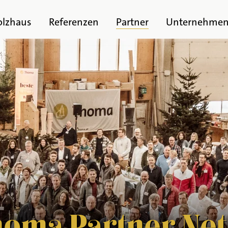
olzhaus
Referenzen
Partner
Unternehme
homa Partner Ne