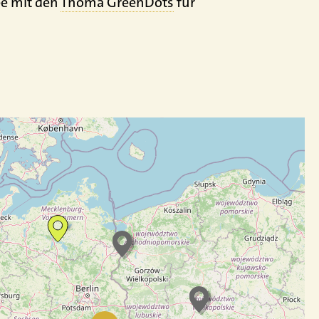
be mit den
Thoma GreenDots
für