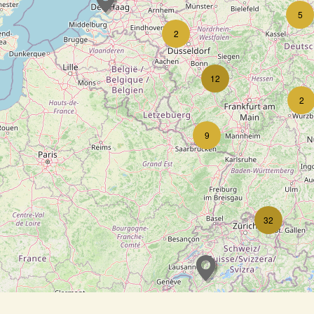
5
2
12
2
9
32