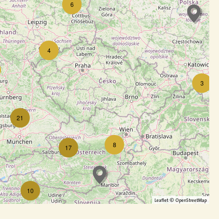
6
4
3
21
8
17
10
©
Leaflet
OpenStreetMap