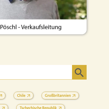
Search Button
Chile
Großbritannien
Tschechische Republik