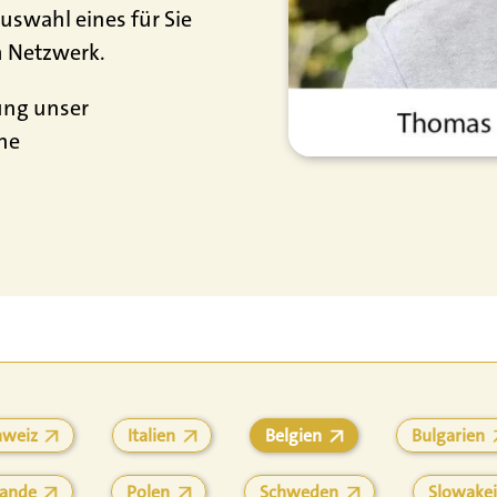
uswahl eines für Sie
m Netzwerk.
ung unser
he
hweiz
Italien
Belgien
Bulgarien
lande
Polen
Schweden
Slowakei