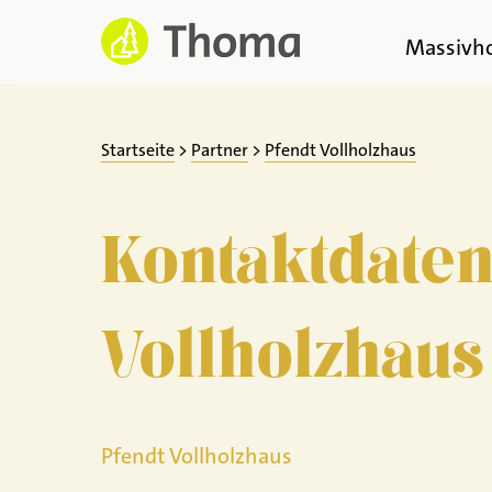
Zum
Inhalt
Massivh
springen
Startseite
>
Partner
>
Pfendt Vollholzhaus
Kontaktdaten
Vollholzhaus
Pfendt Vollholzhaus