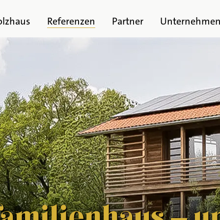
olzhaus
Referenzen
Partner
Unternehme
familienhaus – u