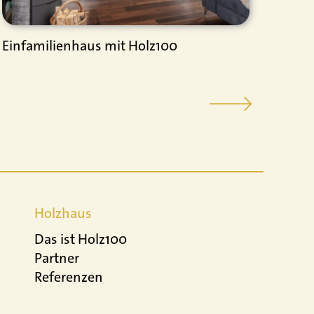
Einfamilienhaus mit Holz100
Anba
Bayr
Holzhaus
Das ist Holz100
Partner
Referenzen