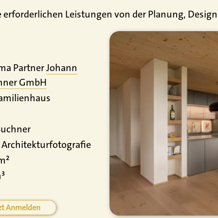
 erforderlichen Leistungen von der Planung, Design b
ma Partner
Johann
hner GmbH
amilienhaus
Buchner
rchitekturfotografie
 m²
m³
zt Anmelden