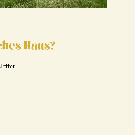
Architekturf
iches Haus?
letter