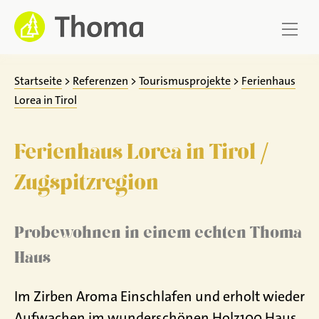
Zum
Inhalt
springen
Startseite
>
Referenzen
>
Tourismusprojekte
>
Ferienhaus
Lorea in Tirol
Ferienhaus Lorea in Tirol /
Zugspitzregion
Probewohnen in einem echten Thoma
Haus
Im Zirben Aroma Einschlafen und erholt wieder
Aufwachen im wunderschönen Holz100 Haus