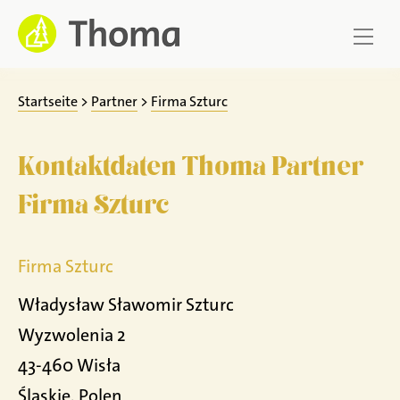
Zum
Inhalt
springen
Startseite
>
Partner
>
Firma Szturc
Kontaktdaten Thoma Partner
Firma Szturc
Firma Szturc
Władysław Sławomir Szturc
Wyzwolenia 2
43-460 Wisła
Śląskie, Polen