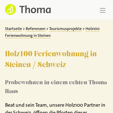
Zum
Inhalt
springen
Startseite
>
Referenzen
>
Tourismusprojekte
>
Holz100
Ferienwohnung in Steinen
Holz100 Ferienwohnung in
Steinen / Schweiz
Probewohnen in einem echten Thoma
Haus
Beat und sein Team, unsere Holz100 Partner in
der Schweiz, öffnen die Pforten dieser