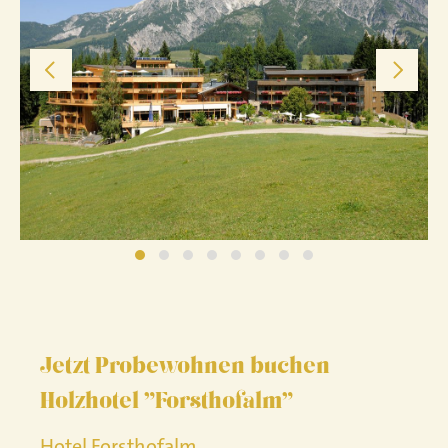
Aus Holz100 wurde das erste sieben-geschoßige Holzhotel mit
Swimming-Pool auf dem Dach gebaut -
Hotel "Forsthofalm" in
Leogang
Jetzt Probewohnen buchen
Holzhotel "Forsthofalm"
Hotel Forsthofalm