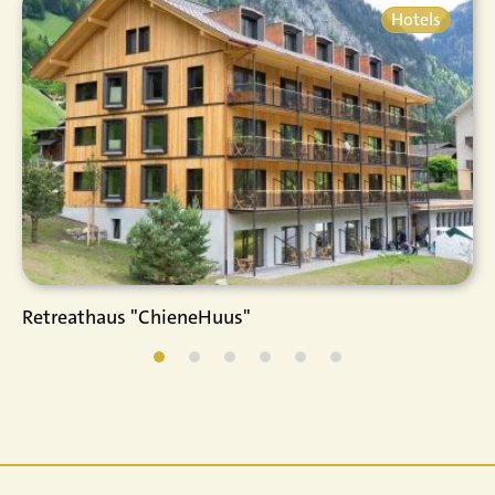
Hotels
Retreathaus "ChieneHuus"