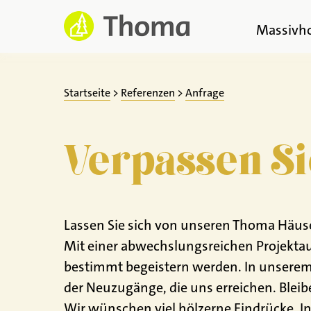
Zum
Inhalt
Massivh
springen
Startseite
>
Referenzen
>
Anfrage
Verpassen Si
Lassen Sie sich von unseren Thoma Häuser
Mit einer abwechslungsreichen Projektau
bestimmt begeistern werden. In unserem 
der Neuzugänge, die uns erreichen. Blei
Wir wünschen viel hölzerne Eindrücke, In