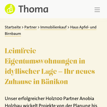
Zum
Inhalt
springen
Startseite
>
Partner
>
Immobilienkauf
>
Haus Apfel- und
Birnbaum
Leimfreie
Eigentumswohnungen in
idyllischer Lage – Ihr neues
Zuhause in Bänikon
Unser erfolgreicher Holz100 Partner Anobia
Holzbau wickelt Projekte von der Planung bis