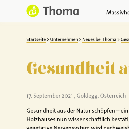
Zum
Inhalt
Massivh
springen
Startseite
>
Unternehmen
>
Neues bei Thoma
>
Ges
Gesundheit a
17. September 2021 , Goldegg, Österreich
Gesundheit aus der Natur schöpfen – ein 
Holzhauses nun wissenschaftlich bestätig
vegetative Nervensystem wird nachweisba