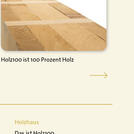
Holz100 ist 100 Prozent Holz
Die K
Holzhaus
Das ist Holz100