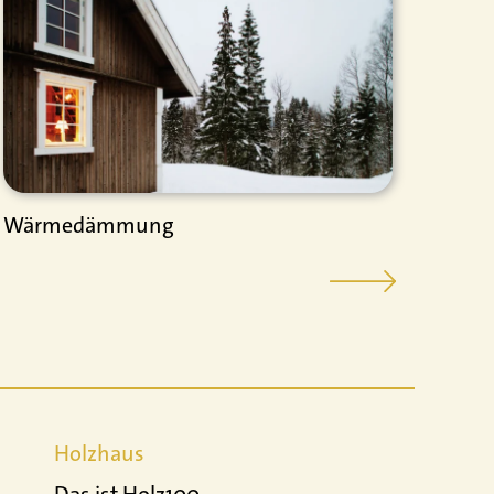
Wärmedämmung
Die 
Holzhaus
Das ist Holz100